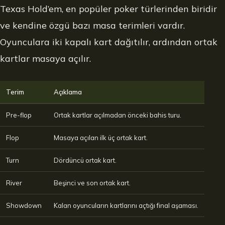
Texas Hold’em, en popüler poker türlerinden biridir
ve kendine özgü bazı masa terimleri vardır.
Oyunculara iki kapalı kart dağıtılır, ardından ortak
kartlar masaya açılır.
Terim
Açıklama
Pre-flop
Ortak kartlar açılmadan önceki bahis turu.
Flop
Masaya açılan ilk üç ortak kart.
Turn
Dördüncü ortak kart.
River
Beşinci ve son ortak kart.
Showdown
Kalan oyuncuların kartlarını açtığı final aşaması.