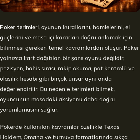
Poker terimleri
, oyunun kurallarını, hamlelerini, el
güçlerini ve masa içi kararları doğru anlamak için
bilinmesi gereken temel kavramlardan oluşur. Poker
yalnızca kart dağıtılan bir şans oyunu değildir;
pozisyon, bahis sırası, rakip okuma, pot kontrolü ve
olasılık hesabı gibi birçok unsur aynı anda
değerlendirilir. Bu nedenle terimleri bilmek,
oyuncunun masadaki aksiyonu daha doğru
yorumlamasını sağlar.
Pokerde kullanılan kavramlar özellikle Texas
Hold’em, Omaha ve turnuva formatlarında sıkça