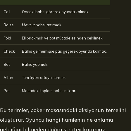
Call
Önceki bahsi görerek oyunda kalmak.
Raise
Mevcut bahsi artırmak.
Fold
Eli bırakmak ve pot mücadelesinden çekilmek.
Check
Bahis gelmemişse pas geçerek oyunda kalmak.
Bet
Bahis yapmak.
All-in
Tüm fişleri ortaya sürmek.
Pot
Masadaki toplam bahis miktarı.
Bu terimler, poker masasındaki aksiyonun temelini
oluşturur. Oyuncu hangi hamlenin ne anlama
geldiğini bilmeden doğru strateji kuramaz.