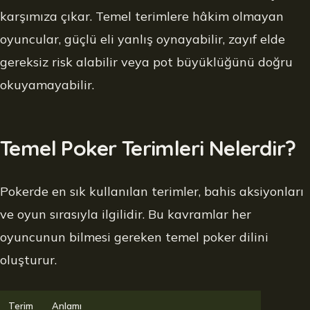
karşımıza çıkar. Temel terimlere hâkim olmayan
oyuncular, güçlü eli yanlış oynayabilir, zayıf elde
gereksiz risk alabilir veya pot büyüklüğünü doğru
okuyamayabilir.
Temel Poker Terimleri Nelerdir?
Pokerde en sık kullanılan terimler, bahis aksiyonları
ve oyun sırasıyla ilgilidir. Bu kavramlar her
oyuncunun bilmesi gereken temel poker dilini
oluşturur.
Terim
Anlamı