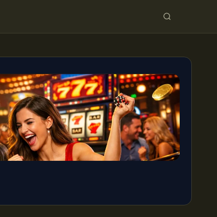
CA
Pr
Prag
mark
bahi
Y