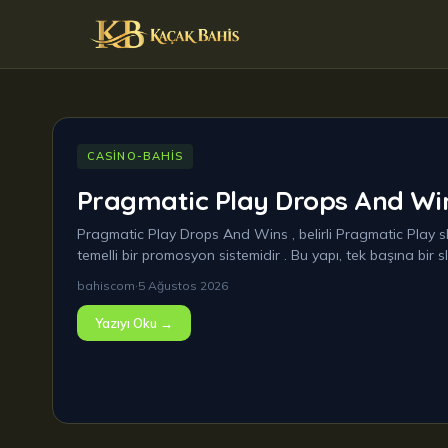
CASINO-BAHIS
Pragmatic Play Drops And Wi
Pragmatic Play Drops And Wins , belirli Pragmatic Play s
temelli bir promosyon sistemidir . Bu yapı, tek başına bir s
bahiscom
·
5 Ağustos 2026
Yazıyı Oku →