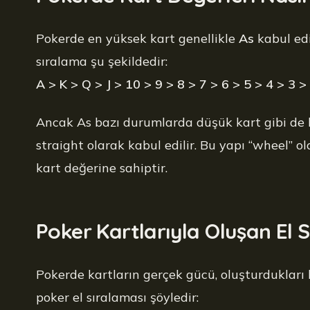
Pokerde en yüksek kart genellikle
As
kabul edil
sıralama şu şekildedir:
A > K > Q > J > 10 > 9 > 8 > 7 > 6 > 5 > 4 > 3 >
Ancak As bazı durumlarda düşük kart gibi de ku
straight olarak kabul edilir. Bu yapı “wheel” 
kart değerine sahiptir.
Poker Kartlarıyla Oluşan El 
Pokerde kartların gerçek gücü, oluşturdukları
poker el sıralaması şöyledir: