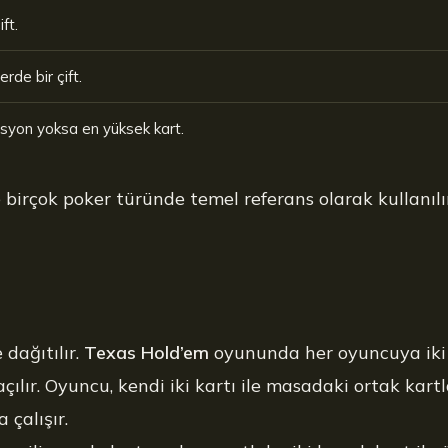
ift.
rde bir çift.
yon yoksa en yüksek kart.
irçok poker türünde temel referans olarak kullanılır
 dağıtılır.
Texas Hold’em
oyununda her oyuncuya iki
çılır. Oyuncu, kendi iki kartı ile masadaki ortak kartl
 çalışır.