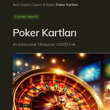
Ana Sayfa
›
Casino & Bahis
›
Poker Kartları
CASINO-BAHIS
Poker Kartları
✍️ bahiscom
📅 18 Haziran 2026
⏱️ 3 dk