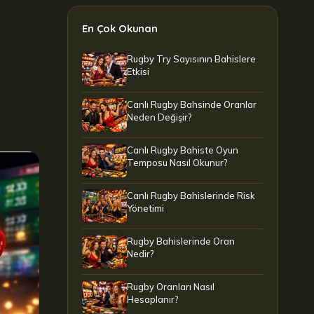
En Çok Okunan
Rugby Try Sayısının Bahislere
Etkisi
Canlı Rugby Bahsinde Oranlar
Neden Değişir?
Canlı Rugby Bahiste Oyun
Temposu Nasıl Okunur?
Canlı Rugby Bahislerinde Risk
Yönetimi
Rugby Bahislerinde Oran
Nedir?
Rugby Oranları Nasıl
Hesaplanır?