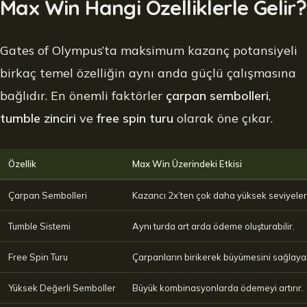
Max Win Hangi Özelliklerle Gelir?
Gates of Olympus’ta maksimum kazanç potansiyeli
birkaç temel özelliğin aynı anda güçlü çalışmasına
bağlıdır. En önemli faktörler
çarpan sembolleri
,
tumble zinciri
ve
free spin turu
olarak öne çıkar.
Özellik
Max Win Üzerindeki Etkisi
Çarpan Sembolleri
Kazancı 2x’ten çok daha yüksek seviyelere 
Tumble Sistemi
Aynı turda art arda ödeme oluşturabilir.
Free Spin Turu
Çarpanların birikerek büyümesini sağlayabi
Yüksek Değerli Semboller
Büyük kombinasyonlarda ödemeyi artırır.