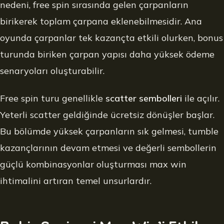
nedeni, free spin sırasında gelen çarpanların
birikerek toplam çarpana eklenebilmesidir. Ana
oyunda çarpanlar tek kazançta etkili olurken, bonus
turunda biriken çarpan yapısı daha yüksek ödeme
senaryoları oluşturabilir.
Free spin turu genellikle
scatter sembolleri
ile açılır.
Yeterli scatter geldiğinde ücretsiz dönüşler başlar.
Bu bölümde yüksek çarpanların sık gelmesi, tumble
kazançlarının devam etmesi ve değerli sembollerin
güçlü kombinasyonlar oluşturması max win
ihtimalini artıran temel unsurlardır.