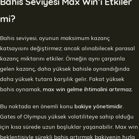
Bahis Seviyesi Max Win’i Etkiler
mi?
Bahis seviyesi, oyunun maksimum kazanç
katsayısını değiştirmez; ancak alınabilecek parasal
kazanç miktarını etkiler. Örneğin aynı çarpanla
gelen kazanç, daha yüksek bahisle oynandığında
daha yüksek tutara karşılık gelir. Fakat yüksek
bahis oynamak,
max win gelme ihtimalini artırmaz
.
Bu noktada en önemli konu
bakiye yönetimidir
.
Gates of Olympus yüksek volatiliteye sahip olduğu
için kısa sürede uzun boşluklar yaşanabilir. Max win
beklentisiyle sürekli bahis artırmak bakiyenin hızla