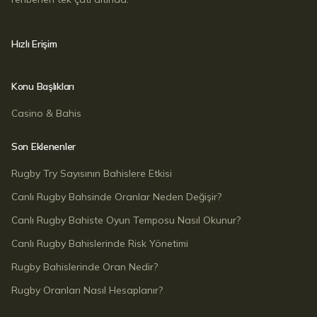
Hızlı Erişim
Konu Başlıkları
Casino & Bahis
Son Eklenenler
Rugby Try Sayısının Bahislere Etkisi
Canlı Rugby Bahsinde Oranlar Neden Değişir?
Canlı Rugby Bahiste Oyun Temposu Nasıl Okunur?
Canlı Rugby Bahislerinde Risk Yönetimi
Rugby Bahislerinde Oran Nedir?
Rugby Oranları Nasıl Hesaplanır?