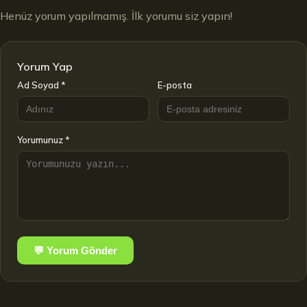
Henüz yorum yapılmamış. İlk yorumu siz yapın!
Yorum Yap
Ad Soyad *
E-posta
Yorumunuz *
💬 Yorum Gönder