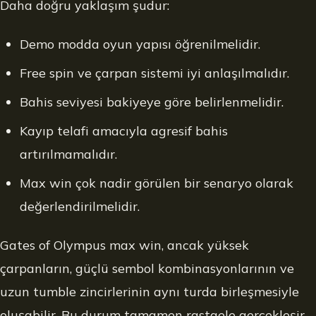
Daha doğru yaklaşım şudur:
Demo modda oyun yapısı öğrenilmelidir.
Free spin ve çarpan sistemi iyi anlaşılmalıdır.
Bahis seviyesi bakiyeye göre belirlenmelidir.
Kayıp telafi amacıyla agresif bahis
artırılmamalıdır.
Max win çok nadir görülen bir senaryo olarak
değerlendirilmelidir.
Gates of Olympus max win, ancak yüksek
çarpanların, güçlü sembol kombinasyonlarının ve
uzun tumble zincirlerinin aynı turda birleşmesiyle
oluşabilir. Bu durum tamamen rastgele gerçekleşir.