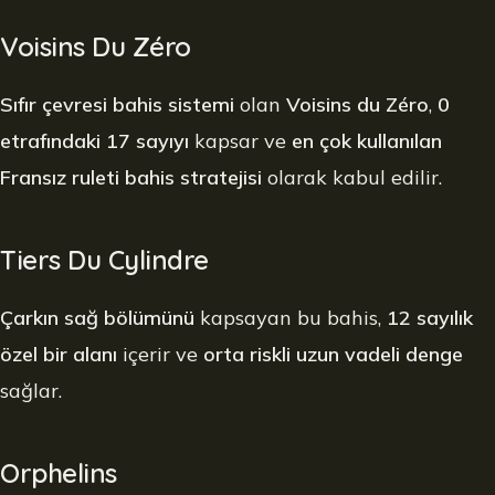
Voisins Du Zéro
Sıfır çevresi bahis sistemi
olan
Voisins du Zéro
,
0
etrafındaki 17 sayıyı
kapsar ve
en çok kullanılan
Fransız ruleti bahis stratejisi
olarak kabul edilir.
Tiers Du Cylindre
Çarkın sağ bölümünü
kapsayan bu bahis,
12 sayılık
özel bir alanı
içerir ve
orta riskli uzun vadeli denge
sağlar.
Orphelins