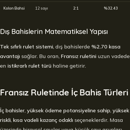
Kolon Bahsi
12 sayı
2:1
%32.43
Dış Bahislerin Matematiksel Yapısı
Tek sıfırlı rulet sistemi
, dış bahislerde
%2.70 kasa
avantajı
sağlar. Bu oran,
Fransız ruletini
uzun vadede
en
istikrarlı rulet türü
haline getirir.
Fransız Ruletinde İç Bahis Türleri
İç bahisler
,
yüksek ödeme potansiyeline sahip
,
yüksek
riskli
,
kısa vadeli kazanç odaklı
seçeneklerdir. Masa
üzerinde bireysel sayılar veya küçük sayı grupları