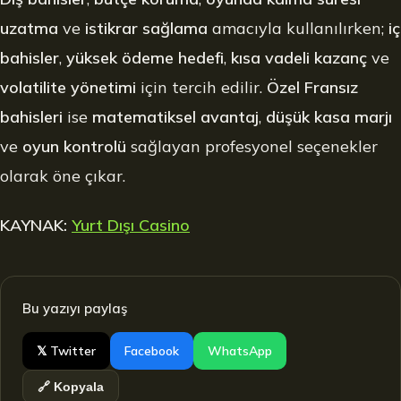
uzatma
ve
istikrar sağlama
amacıyla kullanılırken;
iç
bahisler
,
yüksek ödeme hedefi
,
kısa vadeli kazanç
ve
volatilite yönetimi
için tercih edilir.
Özel Fransız
bahisleri
ise
matematiksel avantaj
,
düşük kasa marjı
ve
oyun kontrolü
sağlayan profesyonel seçenekler
olarak öne çıkar.
KAYNAK:
Yurt Dışı Casino
Bu yazıyı paylaş
𝕏 Twitter
Facebook
WhatsApp
🔗 Kopyala