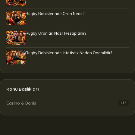
Rugby Bahislerinde Oran Nedir?
Rugby Oranları Nasıl Hesaplanır?
Rugby Bahislerinde İstatistik Neden Önemlidir?
Konu Başlıkları
Casino & Bahis
115