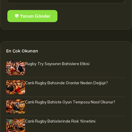
💬 Yorum Gönder
En Çok Okunan
Rugby Try Sayısının Bahislere Etkisi
Canlı Rugby Bahsinde Oranlar Neden Değişir?
Canlı Rugby Bahiste Oyun Temposu Nasıl Okunur?
Canlı Rugby Bahislerinde Risk Yönetimi