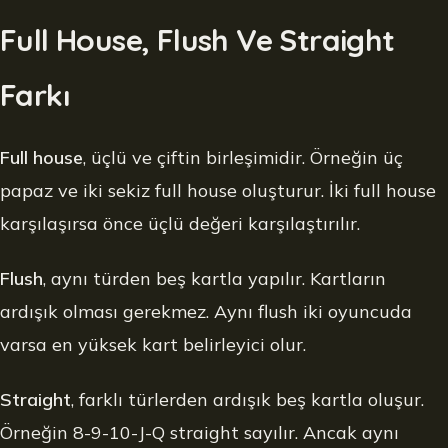
Full House, Flush Ve Straight
Farkı
Full house
, üçlü ve çiftin birleşimidir. Örneğin üç
papaz ve iki sekiz full house oluşturur. İki full house
karşılaşırsa önce üçlü değeri karşılaştırılır.
Flush
, aynı türden beş kartla yapılır. Kartların
ardışık olması gerekmez. Aynı flush iki oyuncuda
varsa en yüksek kart belirleyici olur.
Straight
, farklı türlerden ardışık beş kartla oluşur.
Örneğin 8-9-10-J-Q straight sayılır. Ancak aynı