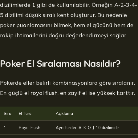
dizilimlerde 1 gibi de kullanılabilir. Örneğin A-2-3-4-
5 dizilimi düşük sıralı kent oluşturur. Bu nedenle
poker puanlamasını bilmek, hem el gücünü hem de
rakip ihtimallerini doğru değerlendirmeyi sağlar.
Poker El Sıralaması Nasıldır?
Pokerde eller belirli kombinasyonlara göre sıralanır.
En güçlü el
royal flush
, en zayıf el ise yüksek karttır.
Sıra
El Türü
Açıklama
1
Royal Flush
Aynı türden A-K-Q-J-10 dizilimidir.