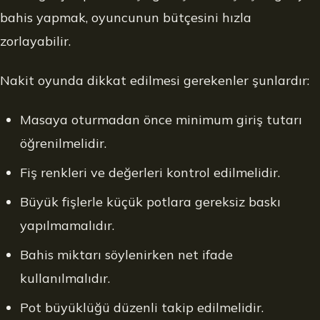
bahis yapmak, oyuncunun bütçesini hızla
zorlayabilir.
Nakit oyunda dikkat edilmesi gerekenler şunlardır:
Masaya oturmadan önce minimum giriş tutarı
öğrenilmelidir.
Fiş renkleri ve değerleri kontrol edilmelidir.
Büyük fişlerle küçük potlara gereksiz baskı
yapılmamalıdır.
Bahis miktarı söylenirken net ifade
kullanılmalıdır.
Pot büyüklüğü düzenli takip edilmelidir.