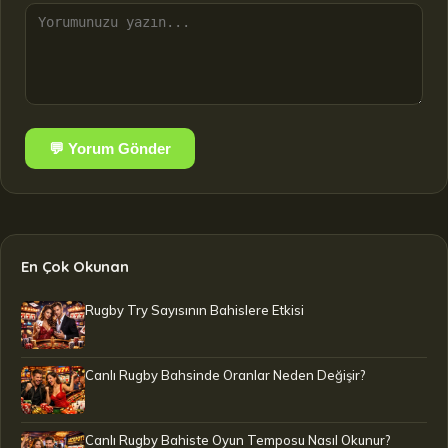
💬 Yorum Gönder
En Çok Okunan
Rugby Try Sayısının Bahislere Etkisi
Canlı Rugby Bahsinde Oranlar Neden Değişir?
Canlı Rugby Bahiste Oyun Temposu Nasıl Okunur?