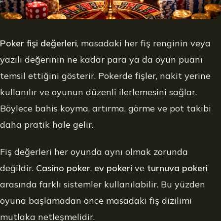
Poker fişi değerleri
, masadaki her fiş renginin veya
yazılı değerinin ne kadar para ya da oyun puanı
temsil ettiğini gösterir. Pokerde fişler, nakit yerine
kullanılır ve oyunun düzenli ilerlemesini sağlar.
Böylece bahis koyma, artırma, görme ve pot takibi
daha pratik hale gelir.
Fiş değerleri her oyunda aynı olmak zorunda
değildir.
Casino poker
,
ev pokeri
ve
turnuva pokeri
arasında farklı sistemler kullanılabilir. Bu yüzden
oyuna başlamadan önce masadaki fiş dizilimi
mutlaka netleşmelidir.