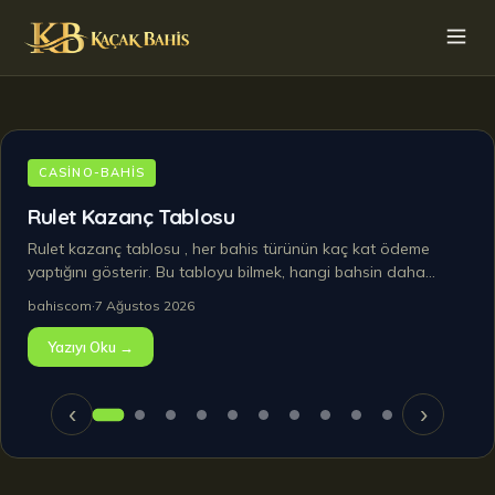
O-BAHIS
CASIN
 Kazanç Tablosu
Pragma
zanç tablosu , her bahis türünün kaç kat ödeme
Pragmati
ı gösterir. Bu tabloyu bilmek, hangi bahsin daha
oyunların
azanç sunduğunu hızlıca …
yapı, tek
m
·
7 Ağustos 2026
bahiscom
ı Oku →
Yazıyı
‹
›