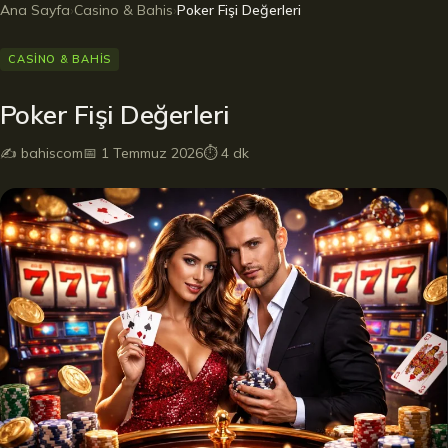
Ana Sayfa
›
Casino & Bahis
›
Poker Fişi Değerleri
CASINO & BAHIS
Poker Fişi Değerleri
✍️ bahiscom
📅 1 Temmuz 2026
⏱️ 4 dk