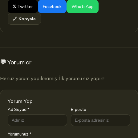
𝕏 Twitter
Facebook
WhatsApp
🔗 Kopyala
💬 Yorumlar
Henüz yorum yapılmamış. İlk yorumu siz yapın!
Yorum Yap
Ad Soyad *
E-posta
Yorumunuz *