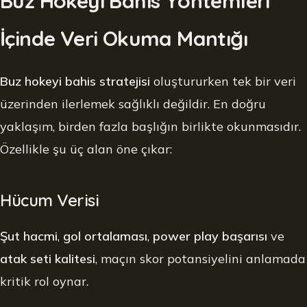
Buz Hokeyi Bahis Yöntemleri
İçinde Veri Okuma Mantığı
Buz hokeyi bahis stratejisi
oluştururken tek bir veri
üzerinden ilerlemek sağlıklı değildir. En doğru
yaklaşım, birden fazla başlığın birlikte okunmasıdır.
Özellikle şu üç alan öne çıkar:
Hücum Verisi
Şut hacmi
,
gol ortalaması
,
power play başarısı
ve
atak seti kalitesi
, maçın skor potansiyelini anlamada
kritik rol oynar.