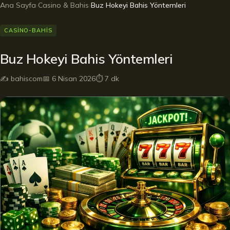
Ana Sayfa
›
Casino & Bahis
›
Buz Hokeyi Bahis Yöntemleri
CASINO-BAHIS
Buz Hokeyi Bahis Yöntemleri
✍️ bahiscom
📅 6 Nisan 2026
⏱️ 7 dk