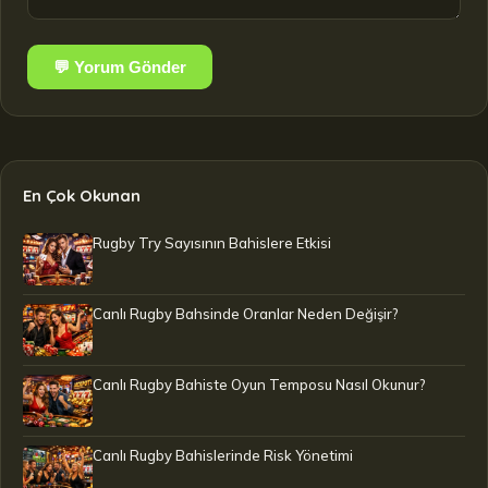
💬 Yorum Gönder
En Çok Okunan
Rugby Try Sayısının Bahislere Etkisi
Canlı Rugby Bahsinde Oranlar Neden Değişir?
Canlı Rugby Bahiste Oyun Temposu Nasıl Okunur?
Canlı Rugby Bahislerinde Risk Yönetimi