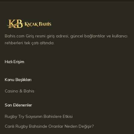
Bahis.com Giriş resmi giriş adresi, güncel bağlantılar ve kullanıcı
rehberleri tek çatı altında.
Hızlı Erişim
Konu Başlıkları
Casino & Bahis
Son Eklenenler
Rugby Try Sayısının Bahislere Etkisi
Canlı Rugby Bahsinde Oranlar Neden Değişir?