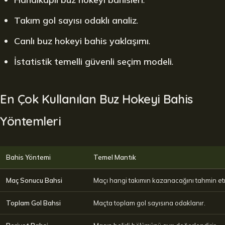
Takım gol sayısı odaklı analiz
.
Canlı buz hokeyi bahis yaklaşımı
.
İstatistik temelli güvenli seçim modeli
.
En Çok Kullanılan Buz Hokeyi Bahis
Yöntemleri
Bahis Yöntemi
Temel Mantık
Maç Sonucu Bahsi
Maçı hangi takımın kazanacağını tahmin e
Toplam Gol Bahsi
Maçta toplam gol sayısına odaklanır.