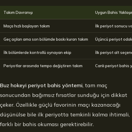
Takım Davranışı
Uygun Bahis Yaklaşı
Maça hızlı başlayan takım
İlk periyot sonucu
v
Geç açılan ama son bölümde baskı kuran takım
Üçüncü periyot odakl
İlk bölümlerde kontrollü oynayan ekip
İlk periyot alt seçen
Periyotlar arasında tempo değiştiren takım
Canlı periyot bahis
Buz hokeyi periyot bahis yöntemi
, tam maç
sonucundan bağımsız fırsatlar sunduğu için dikkat
çeker. Özellikle güçlü favorinin maçı kazanacağı
düşünülse bile ilk periyotta temkinli kalma ihtimali,
farklı bir bahis okuması gerektirebilir.