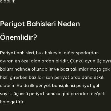
olabilir.
Periyot Bahisleri Neden
Önemlidir?
Periyot bahisleri
, buz hokeyini diğer sporlardan
ayıran en özel alanlardan biridir. Çünkü oyun üç ayrı
bölüm halinde okunabilir ve bazı takımlar maça çok
hızlı girerken bazıları son periyotlarda daha etkili
olabilir. Bu da
ilk periyot bahsi
,
ikinci periyot gol
sayısı
,
üçüncü periyot sonucu
gibi pazarları değerli
hale getirir.