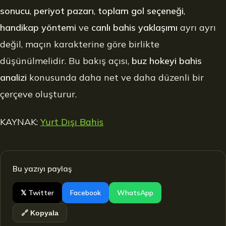
sonucu
,
periyot pazarı
,
toplam gol seçeneği
,
handikap yöntemi
ve
canlı bahis yaklaşımı
ayrı ayrı
değil, maçın karakterine göre birlikte
düşünülmelidir. Bu bakış açısı,
buz hokeyi bahis
analizi
konusunda daha net ve daha düzenli bir
çerçeve oluşturur.
KAYNAK:
Yurt Dışı Bahis
Bu yazıyı paylaş
𝕏 Twitter
Facebook
WhatsApp
🔗 Kopyala