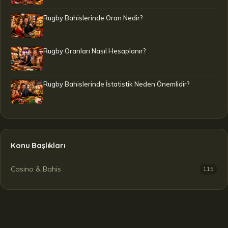
Rugby Bahislerinde Oran Nedir?
Rugby Oranları Nasıl Hesaplanır?
Rugby Bahislerinde İstatistik Neden Önemlidir?
Konu Başlıkları
Casino & Bahis
115