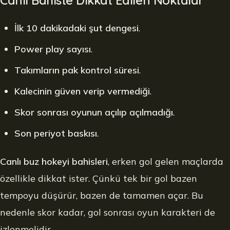
Canlı Bahiste Dikkat Edilen Noktalar
İlk 10 dakikadaki şut dengesi
.
Power play sayısı
.
Takımların pak kontrol süresi
.
Kalecinin güven verip vermediği
.
Skor sonrası oyunun açılıp açılmadığı
.
Son periyot baskısı
.
Canlı buz hokeyi bahisleri
, erken gol gelen maçlarda
özellikle dikkat ister. Çünkü tek bir gol bazen
tempoyu düşürür, bazen de tamamen açar. Bu
nedenle skor kadar, gol sonrası oyun karakteri de
izlenmelidir.