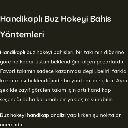
Handikaplı Buz Hokeyi Bahis
Yöntemleri
Handikaplı buz hokeyi bahisleri
, bir takımın diğerine
göre ne kadar üstün beklendiğini ölçen pazarlardır.
Favori takımın sadece kazanması değil, belirli farkla
kazanması beklendiğinde bu yöntem öne çıkar. Aynı
şekilde zayıf görülen takım için artı handikap
seçeneği daha korumalı bir yaklaşım sunabilir.
Buz hokeyi handikap analizi
yapılırken şu noktalar
önemlidir: