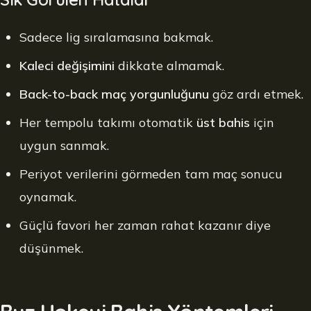
Sadece lig sıralamasına bakmak.
Kaleci değişimini
dikkate almamak.
Back-to-back maç yorgunluğunu
göz ardı etmek.
Her tempolu takımı otomatik
üst bahis
için
uygun sanmak.
Periyot verilerini görmeden tam maç sonucu
oynamak.
Güçlü favori her zaman rahat kazanır diye
düşünmek.